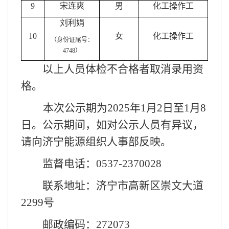
9
宋连爽
男
化工操作工
刘利娟
10
女
化工操作工
（身份证尾号：
4748）
以上人员体检不合格者取消录用资
格
。
本次公示期为
202
5
年
1
月
2日
至
1
月
8
日。公示期间，如对公示人员有异议，
请向
济宁能源
组织人事部反映。
监督电话：
0537-2370028
联系地址：济宁市高新区崇文大道
2299号
邮政编码：
272073