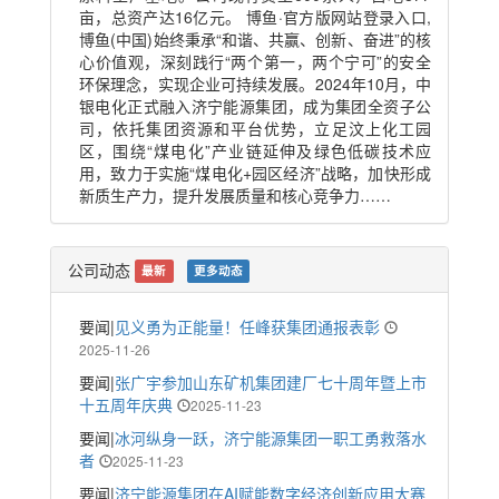
亩，总资产达16亿元。 博鱼·官方版网站登录入口,
博鱼(中国)始终秉承“和谐、共赢、创新、奋进”的核
心价值观，深刻践行“两个第一，两个宁可”的安全
环保理念，实现企业可持续发展。2024年10月，中
银电化正式融入济宁能源集团，成为集团全资子公
司，依托集团资源和平台优势，立足汶上化工园
区，围绕“煤电化”产业链延伸及绿色低碳技术应
用，致力于实施“煤电化+园区经济”战略，加快形成
新质生产力，提升发展质量和核心竞争力……
公司动态
最新
更多动态
要闻|
见义勇为正能量！任峰获集团通报表彰
2025-11-26
要闻|
张广宇参加山东矿机集团建厂七十周年暨上市
十五周年庆典
2025-11-23
要闻|
冰河纵身一跃，济宁能源集团一职工勇救落水
者
2025-11-23
要闻|
济宁能源集团在AI赋能数字经济创新应用大赛