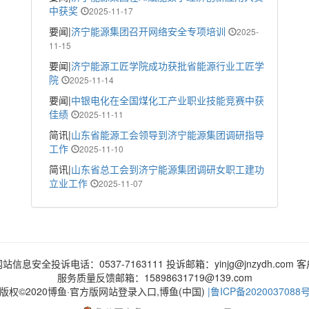
中获奖
2025-11-17
要闻|
济宁能源集团召开网络安全专项培训
2025-
11-15
要闻|
济宁能源工匠学院成功获批省能源行业工匠学
院
2025-11-14
要闻|
中银电化在全国煤化工产业职业技能竞赛中获
佳绩
2025-11-11
简讯|
山东省能源工会领导到济宁能源集团调研指导
工作
2025-11-10
简讯|
山东省总工会到济宁能源集团调研女职工建功
立业工作
2025-11-07
站信息安全投诉电话：0537-7163111 投诉邮箱：yinjg@jnzydh.com 
服务质量反馈邮箱：15898631719@139.com
版权©2020博鱼·官方版网站登录入口,博鱼(中国)
|鲁ICP备2020037088