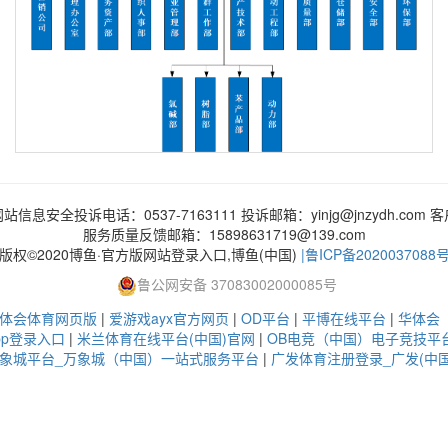
站信息安全投诉电话：0537-7163111 投诉邮箱：yinjg@jnzydh.com 
服务质量反馈邮箱：15898631719@139.com
版权©2020博鱼·官方版网站登录入口,博鱼(中国)
|鲁ICP备2020037088
鲁公网安备 37083002000085号
体会体育网页版
|
爱游戏ayx官方网页
|
OD平台
|
平博在线平台
|
华体会
pp登录入口
|
米兰体育在线平台(中国)官网
|
OB电竞（中国）电子竞技平
象城平台_万象城（中国）一站式服务平台
|
广发体育注册登录_广发(中国