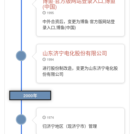
博鱼·官方版网站登录入口,博鱼
(中国)
1995
中外合资后，变更为博鱼·官方版网站登
录入口,博鱼(中国)
山东济宁电化股份有限公司
1994
进行股份制改造，变更为山东济宁电化股
份有限公司
2000年
1974
归济宁地区（现济宁市）管理