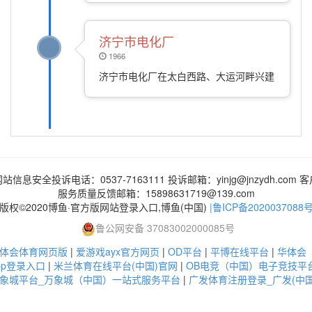
济宁市电化厂
1966
济宁市电化厂在太白西路、大运河畔兴建
站信息安全投诉电话：0537-7163111 投诉邮箱：yinjg@jnzydh.com 
服务质量反馈邮箱：15898631719@139.com
版权©2020博鱼·官方版网站登录入口,博鱼(中国)
|鲁ICP备2020037088
鲁公网安备 37083002000085号
体会体育网页版
|
爱游戏ayx官方网页
|
OD平台
|
平博在线平台
|
华体会
pp登录入口
|
米兰体育在线平台(中国)官网
|
OB电竞（中国）电子竞技平
象城平台_万象城（中国）一站式服务平台
|
广发体育注册登录_广发(中国