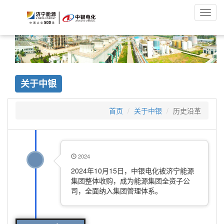
Toggl
navig
关于中银
首页
关于中银
历史沿革
2024
2024年10月15日，中银电化被济宁能源
集团整体收购，成为能源集团全资子公
司，全面纳入集团管理体系。