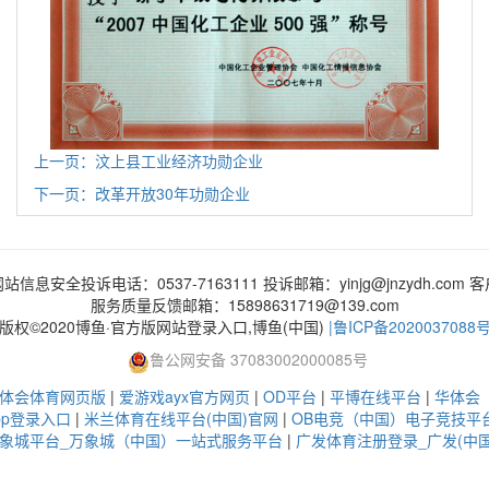
上一页：汶上县工业经济功勋企业
下一页：改革开放30年功勋企业
站信息安全投诉电话：0537-7163111 投诉邮箱：yinjg@jnzydh.com 
服务质量反馈邮箱：15898631719@139.com
版权©2020博鱼·官方版网站登录入口,博鱼(中国)
|鲁ICP备2020037088
鲁公网安备 37083002000085号
体会体育网页版
|
爱游戏ayx官方网页
|
OD平台
|
平博在线平台
|
华体会
pp登录入口
|
米兰体育在线平台(中国)官网
|
OB电竞（中国）电子竞技平
象城平台_万象城（中国）一站式服务平台
|
广发体育注册登录_广发(中国