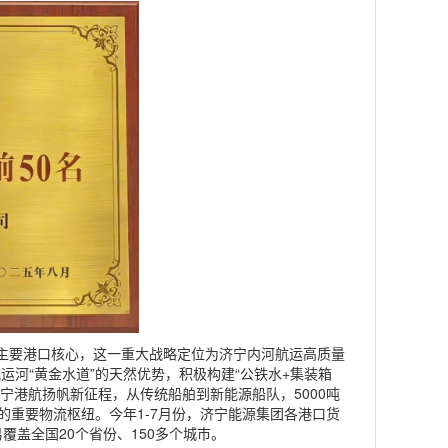
河主要港口核心，这一重大战略定位为济宁内河航运高质量
河“黄金水道”的天然优势，积极构建“公铁水+集装箱
宁港航扬帆新征程，从传统船舶到新能源船队，5000吨
的重要物流枢纽。今年1-7月份，济宁能源集团各港口货
易覆盖全国20个省份、150多个城市。