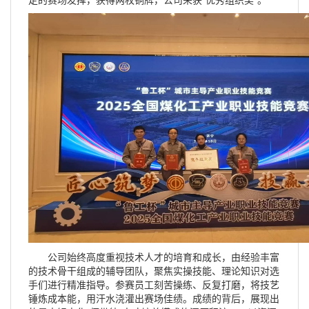
公司始终高度重视技术人才的培育和成长，由经验丰富
的技术骨干组成的辅导团队，聚焦实操技能、理论知识对选
手们进行精准指导。参赛员工刻苦操练、反复打磨，将技艺
锤炼成本能，用汗水浇灌出赛场佳绩。成绩的背后，展现出