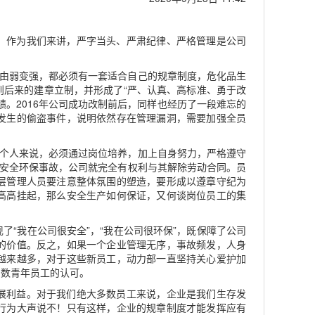
。作为我们来讲，严字当头、严肃纪律、严格管理是公司
，由弱变强，都必须有一套适合自己的规章制度，危化品生
到后来的建章立制，并形成了“严、认真、高标准、勇于改
。2016年公司成功改制前后，同样也经历了一段难忘的
发生的偷盗事件，说明依然存在管理漏洞，需要加强全员
工个人来说，必须通过岗位培养，加上自身努力，严格遵守
成安全环保事故，公司就完全有权利与其解除劳动合同。员
层管理人员要注意整体氛围的塑造，要形成以遵章守纪为
高高挂起，那么安全生产如何保证，又何谈岗位员工的集
“我在公司很安全”，“我在公司很环保”，既保障了公司
的价值。反之，如果一个企业管理无序，事故频发，人身
越来越多，对于这些新员工，动力部一直坚持关心爱护加
多数青年员工的认可。
展利益。对于我们绝大多数员工来说，企业是我们生存发
行为大声说不！只有这样，企业的规章制度才能发挥应有