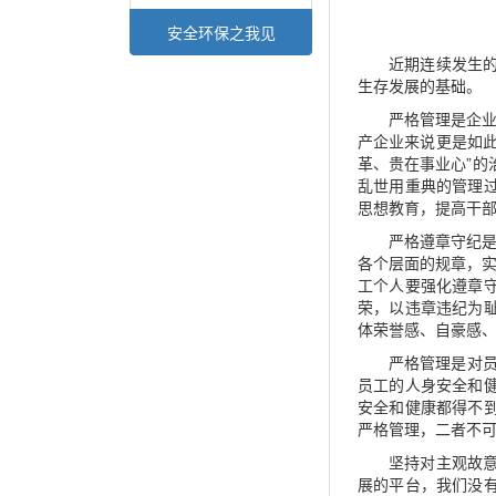
安全环保之我见
近期连续发生
生存发展的基础。
严格管理是企业
产企业来说更是如
革、贵在事业心”的
乱世用重典的管理
思想教育，提高干
严格遵章守纪是
各个层面的规章，实
工个人要强化遵章
荣，以违章违纪为
体荣誉感、自豪感
严格管理是对员
员工的人身安全和
安全和健康都得不
严格管理，二者不
坚持对主观故
展的平台，我们没