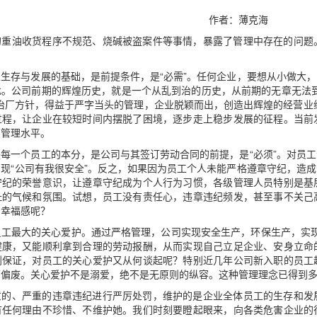
作者：薄克海
的重油收货程序不规范、烧碱被盗案件等事情，暴露了管理中存在的问题
生存与发展的基础，是前提条件，是“必需”。任何企业，要想从小做大
此。公司前期的辉煌历史，就是一个从乱到治的历史，从前期的无章无法
治厂方针，得益于严字当头的管理，企业脱颖而出，创造出辉煌的经营业绩
过程，让企业在较短时间内摆脱了困境，逐步走上稳步发展的征程。当前
部管理水平。
每一个员工的本分，是公司与其签订劳动合同的前提，是“必须”。对员
现“公司有我很安全”。反之，如果因为员工个人未能严格遵章守纪，造
守纪的荣誉意识，让遵章守纪成为个人行为习惯，各级管理人员特别是基
耻的气候和氛围。试想，员工没有责任心，违章违纪频发，甚至事不关己
、幸福感呢？
工最大的关心爱护。通过严格管理，公司实现安全生产，环保生产，实现了
健康，又能顺利拿到合理的劳动报酬，从而实现自己立足企业、安身立命
到保证，对员工的关心爱护又从何谈起呢？特别近几年公司新入职的员工
可偏废。关心爱护不是溺爱，绝不是无原则的纵容。这种管理理念已得到
意的、严重的违章违纪进行严厉处罚，维护的是企业全体员工的生存和发
有任何理由不珍惜、不维护她。我们时刻要瞪起眼来，向各类危害企业的