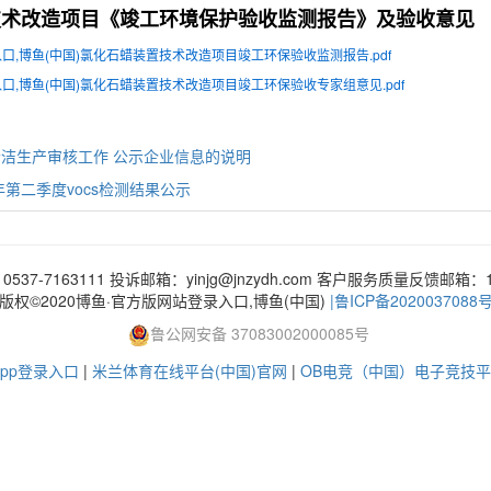
技术改造项目《
竣工环境保护验收监测报告》及验收意见
口,博鱼(中国)氯化石蜡装置技术改造项目竣工环保验收监测报告.pdf
口,博鱼(中国)氯化石蜡装置技术改造项目竣工环保验收专家组意见.pdf
洁生产审核工作 公示企业信息的说明
年第二季度vocs检测结果公示
-7163111 投诉邮箱：yinjg@jnzydh.com 客户服务质量反馈邮箱：158
版权©2020博鱼·官方版网站登录入口,博鱼(中国)
|鲁ICP备2020037088
鲁公网安备 37083002000085号
pp登录入口
|
米兰体育在线平台(中国)官网
|
OB电竞（中国）电子竞技