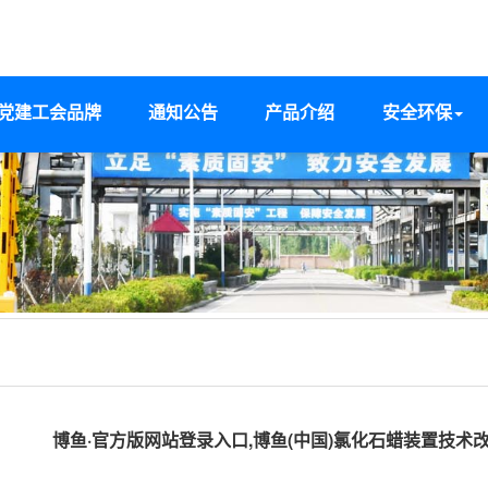
党建工会品牌
通知公告
产品介绍
安全环保
博鱼·官方版网站登录入口,博鱼(中国)氯化石蜡装置技术