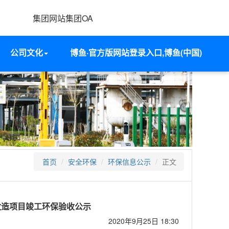
集团网站
集团OA
公司文化
博鱼·官方版网站登录入口,博鱼(中国)
首页
安全环保
环保信息公示
正文
改造项目竣工环保验收公示
2020年9月25日 18:30