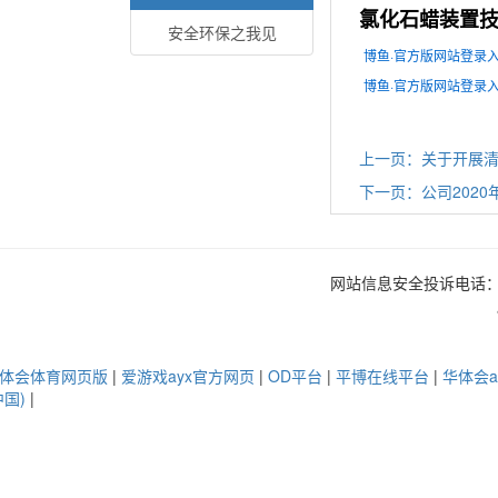
氯化石蜡装置
安全环保之我见
博鱼·官方版网站登录入
博鱼·官方版网站登录入
上一页：关于开展清
下一页：公司2020
网站信息安全投诉电话：0537
体会体育网页版
|
爱游戏ayx官方网页
|
OD平台
|
平博在线平台
|
华体会a
中国)
|