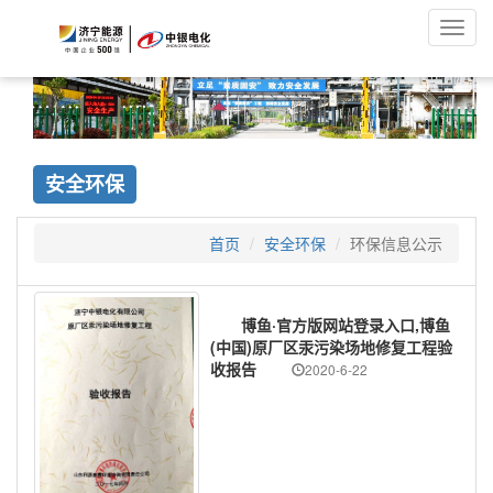
Toggl
navig
安全环保
首页
安全环保
环保信息公示
博鱼·官方版网站登录入口,博鱼
(中国)原厂区汞污染场地修复工程验
收报告
2020-6-22