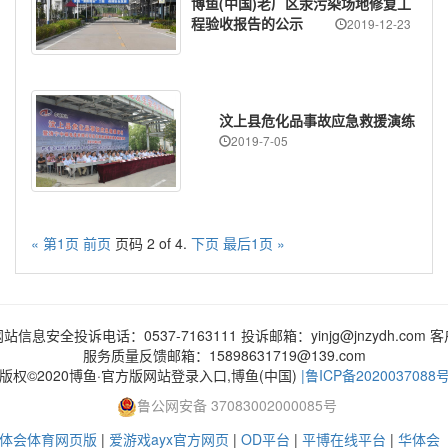
博鱼(中国)老厂区汞污染场地修复工
程验收报告的公示
2019-12-23
汶上县危化品事故应急救援演练
2019-7-05
« 第1页
前页
页码 2 of 4.
下页
最后1页 »
站信息安全投诉电话：0537-7163111 投诉邮箱：yinjg@jnzydh.com 
服务质量反馈邮箱：15898631719@139.com
版权©2020博鱼·官方版网站登录入口,博鱼(中国)
|鲁ICP备2020037088
鲁公网安备 37083002000085号
体会体育网页版
|
爱游戏ayx官方网页
|
OD平台
|
平博在线平台
|
华体会