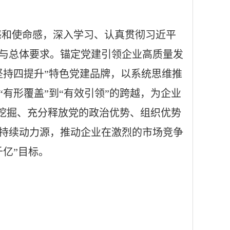
任感和使命感，深入学习、认真贯彻习近平
与总体要求。锚定党建引领企业高质量发
坚持四提升”特色党建品牌，以系统思维推
有形覆盖”到“有效引领”的跨越，为企业
挖掘、充分释放党的政治优势、组织优势
持续动力源，推动企业在激烈的市场竞争
千亿”目标。