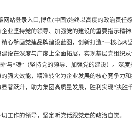
版网站登录入口,博鱼(中国)始终以高度的政治责
有企业坚持党的领导、加强党的建设的重要指示精神
，精心擘画党建品牌建设蓝图，创新打造
“一核心两
建设在深度与广度上全面拓展，实现基层党组织从“
”与“魂”
（坚持党的领导、加强党的建设）
。深度
势的强大效能，精准转化为企业发展的核心竞争力和
力显著跃升，助力集团高质量发展，胜利实现
“决胜
一切工作的领导，
坚定听党话跟党走的政治自觉。