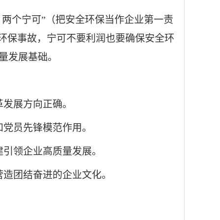
，两个宁可”（把安全环保当作企业第一责
全环保事故，宁可不要利润也要确保安全环
量发展基础
。
革发展方向正确。
和党员先锋模范作用。
建引领企业高质量发展。
营造团结奋进的企业文化。