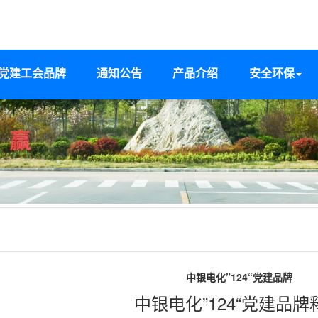
党建工会品牌
通知公告
产品介绍
安全环保
中银电化”124“党建品牌
中银电化”124“党建品牌