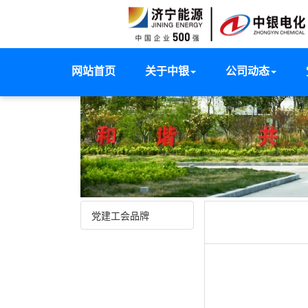
网站首页
关于中银
公司动态
党建工会品牌