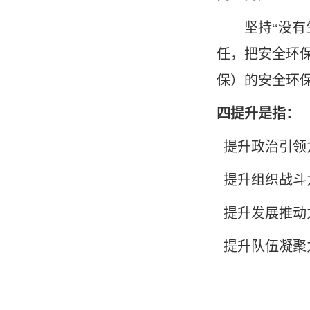
坚持
“没
任，把安全环
保）的安全环
四提升是指：
提升政治引领
提升组织战斗
提升发展推动
提升队伍凝聚