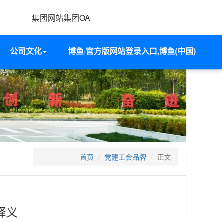
集团网站
集团OA
公司文化
博鱼·官方版网站登录入口,博鱼(中国)
首页
党建工会品牌
正文
释义