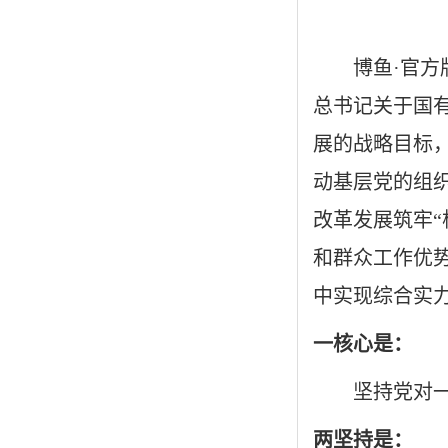
博鱼·官方
总书记关于国
展的战略目标
动基层党的组织
改革发展筑牢“根
和群众工作优
中实现综合实
一核心是
：
坚持
党对
两坚持是
：