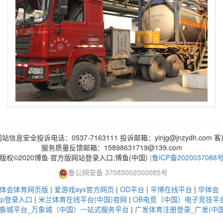
站信息安全投诉电话：0537-7163111 投诉邮箱：yinjg@jnzydh.com 
服务质量反馈邮箱：15898631719@139.com
版权©2020博鱼·官方版网站登录入口,博鱼(中国)
|鲁ICP备2020037088
鲁公网安备 37083002000085号
体会体育网页版
|
爱游戏ayx官方网页
|
OD平台
|
平博在线平台
|
华体会
pp登录入口
|
米兰体育在线平台(中国)官网
|
OB电竞（中国）电子竞技平
象城平台_万象城（中国）一站式服务平台
|
广发体育注册登录_广发(中国