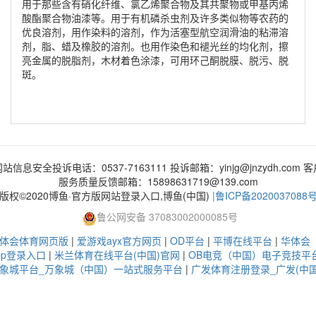
用于那些含有硝化纤维、氯乙烯聚合物及其共聚物或甲基丙烯
酸酯聚合物油漆等。用于有机磷杀虫剂及许多类似物等农药的
优良溶剂，用作染料的溶剂，作为活塞型航空润滑油的粘滞溶
剂，脂、蜡及橡胶的溶剂。也用作染色和褪光丝的均化剂，擦
亮金属的脱脂剂，木材着色涂漆，可用环己酮脱膜、脱污、脱
斑。
站信息安全投诉电话：0537-7163111 投诉邮箱：yinjg@jnzydh.com 
服务质量反馈邮箱：15898631719@139.com
版权©2020博鱼·官方版网站登录入口,博鱼(中国)
|鲁ICP备2020037088
鲁公网安备 37083002000085号
体会体育网页版
|
爱游戏ayx官方网页
|
OD平台
|
平博在线平台
|
华体会
pp登录入口
|
米兰体育在线平台(中国)官网
|
OB电竞（中国）电子竞技平
象城平台_万象城（中国）一站式服务平台
|
广发体育注册登录_广发(中国